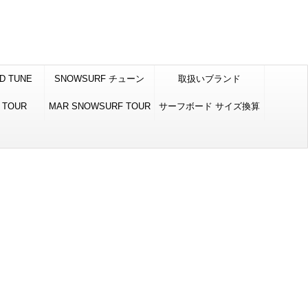
D TUNE
SNOWSURF チューン
取扱いブランド
新雪マイクロ
 TOUR
MAR SNOWSURF TOUR
サーフボード サイズ換算
表