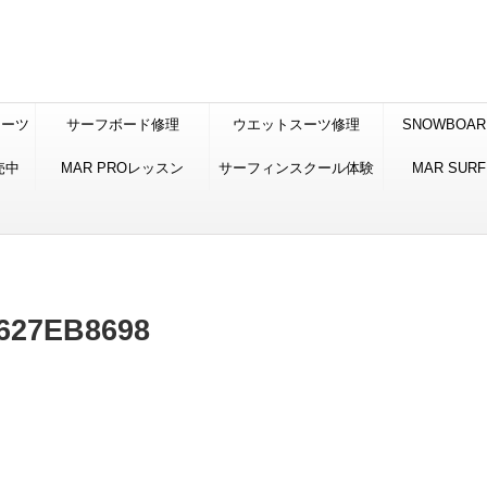
スーツ
サーフボード修理
ウエットスーツ修理
SNOWBOAR
売中
MAR PROレッスン
サーフィンスクール体験
STUNE 低温
MAR SURF
加工
627EB8698