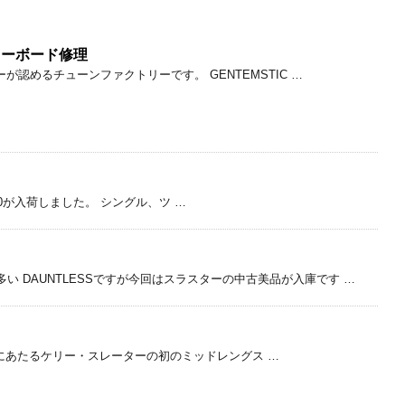
スノーボード修理
ラーが認めるチューンファクトリーです。 GENTEMSTIC …
R 6.0が入荷しました。 シングル、ツ …
が多い DAUNTLESSですが今回はスラスターの中古美品が入庫です …
兄”的存在にあたるケリー・スレーターの初のミッドレングス …