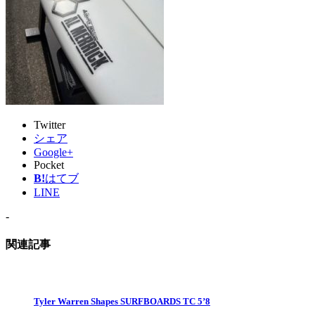
Twitter
シェア
Google+
Pocket
B!
はてブ
LINE
-
関連記事
Tyler Warren Shapes SURFBOARDS TC 5’8