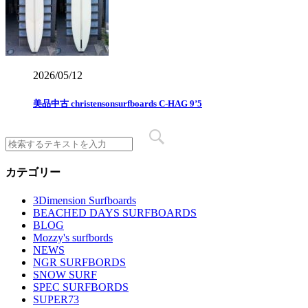
2026/05/12
美品中古 christensonsurfboards C-HAG 9’5
カテゴリー
3Dimension Surfboards
BEACHED DAYS SURFBOARDS
BLOG
Mozzy's surfbords
NEWS
NGR SURFBORDS
SNOW SURF
SPEC SURFBORDS
SUPER73