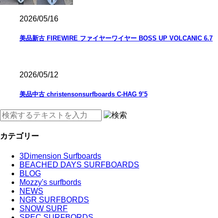
2026/05/16
美品新古 FIREWIRE ファイヤーワイヤー BOSS UP VOLCANIC 6.7
2026/05/12
美品中古 christensonsurfboards C-HAG 9’5
カテゴリー
3Dimension Surfboards
BEACHED DAYS SURFBOARDS
BLOG
Mozzy's surfbords
NEWS
NGR SURFBORDS
SNOW SURF
SPEC SURFBORDS