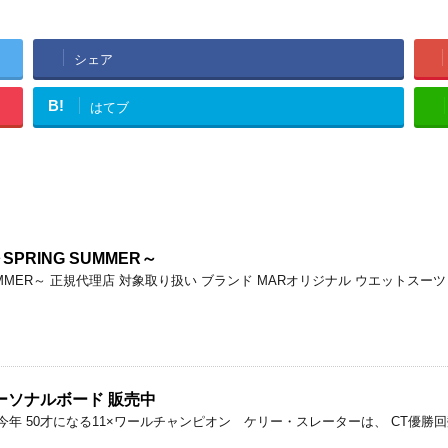
シェア
B!
はてブ
SPRING SUMMER～
RING SUMMER～ 正規代理店 対象取り扱い ブランド MARオリジナル ウエットスー
ー パーソナルボード 販売中
飾った今年 50才になる11×ワールチャンピオン ケリー・スレーターは、 CT