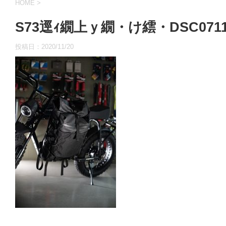
HOME
>
S73逕ｨ繝上ｙ繝・け繧・DSC0711
投稿日：
2020/11/20