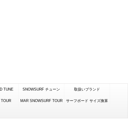
D TUNE
SNOWSURF チューン
取扱いブランド
新雪マイクロ
 TOUR
MAR SNOWSURF TOUR
サーフボード サイズ換算
表