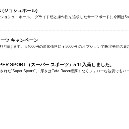
oards (ジョシュホール)
ョシュ・ホール。 グライド感と操作性を追求したサーフボードに今回は5plu
ルスーツ キャンペーン
厚をお選び頂けます。 54000円の通常価格に＋3000円 のオプションで吸湿発熱
UPER SPORT（スーパー スポーツ）5.11入荷しました。
された”Super Sports”。 厚さはCafe Racer程厚くなくフォローな波