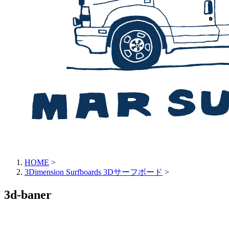
HOME
>
3Dimension Surfboards 3Dサーフボード
>
3d-baner