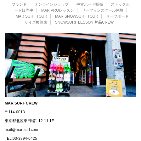
ブランド
オンラインショップ
中古ボード販売
ストックボ
ード販売中
MAR PROレッスン
サーフィンスクール体験
MAR SURF TOUR
MAR SNOWSURF TOUR
サーフボード
サイズ換算表
SNOWSURF LESSON 片品CREW
MAR SURF CREW
〒114-0013
東京都北区東田端1-12-11 1F
mail@mar-surf.com
TEL:03-3894-6425