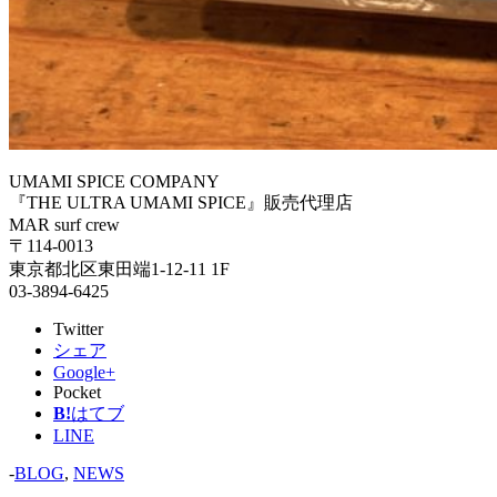
UMAMI SPICE COMPANY
『THE ULTRA UMAMI SPICE』販売代理店
MAR surf crew
〒114-0013
東京都北区東田端1-12-11 1F
03-3894-6425
Twitter
シェア
Google+
Pocket
B!
はてブ
LINE
-
BLOG
,
NEWS