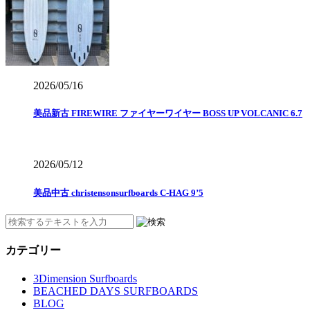
2026/05/16
美品新古 FIREWIRE ファイヤーワイヤー BOSS UP VOLCANIC 6.7
2026/05/12
美品中古 christensonsurfboards C-HAG 9’5
カテゴリー
3Dimension Surfboards
BEACHED DAYS SURFBOARDS
BLOG