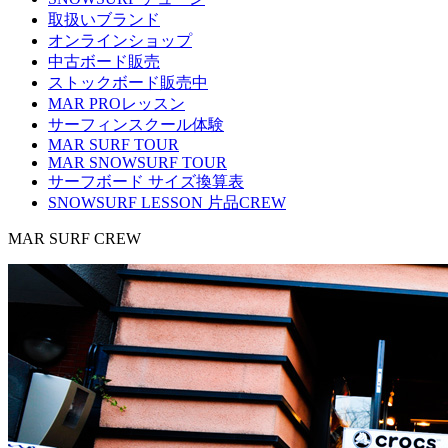
取扱いブランド
オンラインショップ
中古ボード販売
ストックボード販売中
MAR PROレッスン
サーフィンスクール体験
MAR SURF TOUR
MAR SNOWSURF TOUR
サーフボード サイズ換算表
SNOWSURF LESSON 片品CREW
MAR SURF CREW