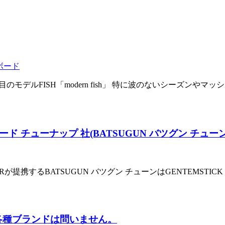
ボード
EC 3本目のモデルFISH「modern fish」 特に波のないシ
ード チューナップ 社(BATSUGUN バツグン チュ
ARが提携するBATSUGUN バツグン チューンはGENTEMS
各種ブランドは問いません。