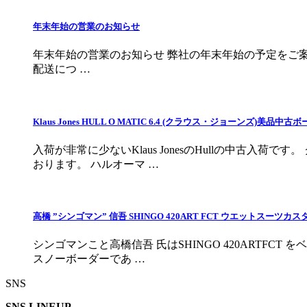
年末年始の営業のお知らせ
年末年始の営業のお知らせ 弊社の年末年始の予定をご案内させ
配送につ …
Klaus Jones HULL O MATIC 6.4 (クラウス・ジョーンズ)美品
入荷が非常に少ないKlaus JonesのHullの中
おります。 ハルオーマ …
高橋 ”シンゴマン” 信吾 SHINGO 420ART FCT ウエットスーツカス
シンゴマンこと高橋信吾 氏はSHINGO 420ARTF
スノーボーダーであ …
SNS
SNS LINEUP