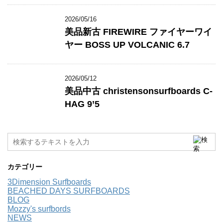
2026/05/16
美品新古 FIREWIRE ファイヤーワイ
ヤー BOSS UP VOLCANIC 6.7
2026/05/12
美品中古 christensonsurfboards C-
HAG 9’5
カテゴリー
3Dimension Surfboards
BEACHED DAYS SURFBOARDS
BLOG
Mozzy's surfbords
NEWS