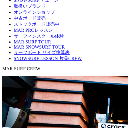
SNOWSURF チューン
取扱いブランド
オンラインショップ
中古ボード販売
ストックボード販売中
MAR PROレッスン
サーフィンスクール体験
MAR SURF TOUR
MAR SNOWSURF TOUR
サーフボード サイズ換算表
SNOWSURF LESSON 片品CREW
MAR SURF CREW