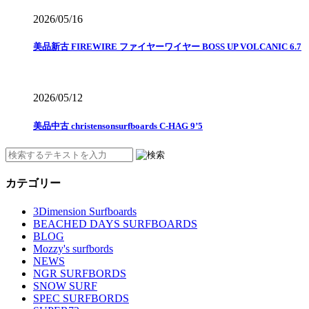
2026/05/16
美品新古 FIREWIRE ファイヤーワイヤー BOSS UP VOLCANIC 6.7
2026/05/12
美品中古 christensonsurfboards C-HAG 9’5
カテゴリー
3Dimension Surfboards
BEACHED DAYS SURFBOARDS
BLOG
Mozzy's surfbords
NEWS
NGR SURFBORDS
SNOW SURF
SPEC SURFBORDS