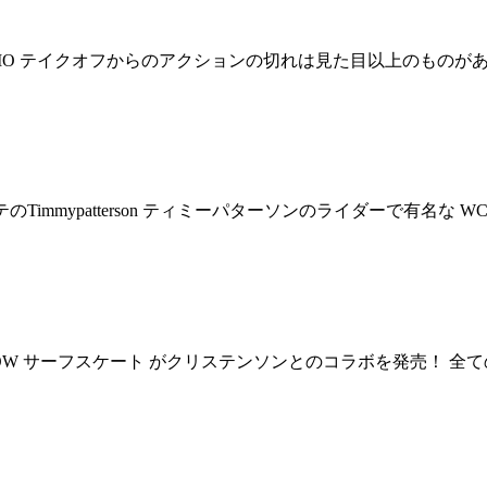
ズ感があるTOMO テイクオフからのアクションの切れは見た目以上
Timmypatterson ティミーパターソンのライダーで有名
入荷！ ついに！YOW サーフスケート がクリステンソンとのコラボを