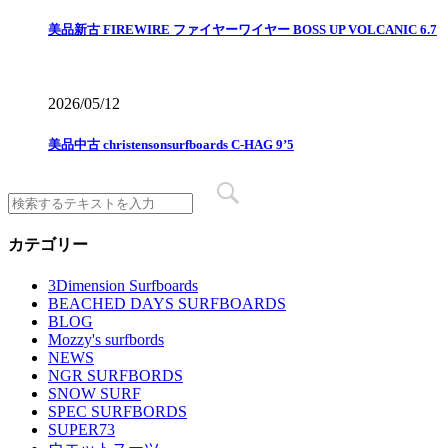
美品新古 FIREWIRE ファイヤーワイヤー BOSS UP VOLCANIC 6.7
2026/05/12
美品中古 christensonsurfboards C-HAG 9’5
カテゴリー
3Dimension Surfboards
BEACHED DAYS SURFBOARDS
BLOG
Mozzy's surfbords
NEWS
NGR SURFBORDS
SNOW SURF
SPEC SURFBORDS
SUPER73