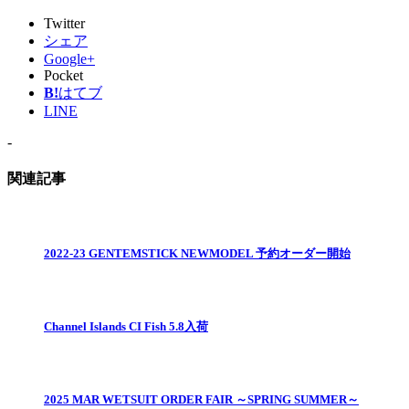
Twitter
シェア
Google+
Pocket
B!
はてブ
LINE
-
関連記事
2022-23 GENTEMSTICK NEWMODEL 予約オーダー開始
Channel Islands CI Fish 5.8入荷
2025 MAR WETSUIT ORDER FAIR ～SPRING SUMMER～