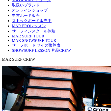
取扱いブランド
オンラインショップ
中古ボード販売
ストックボード販売中
MAR PROレッスン
サーフィンスクール体験
MAR SURF TOUR
MAR SNOWSURF TOUR
サーフボード サイズ換算表
SNOWSURF LESSON 片品CREW
MAR SURF CREW