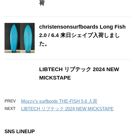
荷
christensonsurfboards Long Fish
2.0 / 6.4 来日シェイプ入荷しまし
た。
LIBTECH リブテック 2024 NEW
MICKSTAPE
PREV
Mozzy’s surfbords THE-FISH 5.6 入荷
NEXT
LIBTECH リブテック 2024 NEW MICKSTAPE
SNS LINEUP