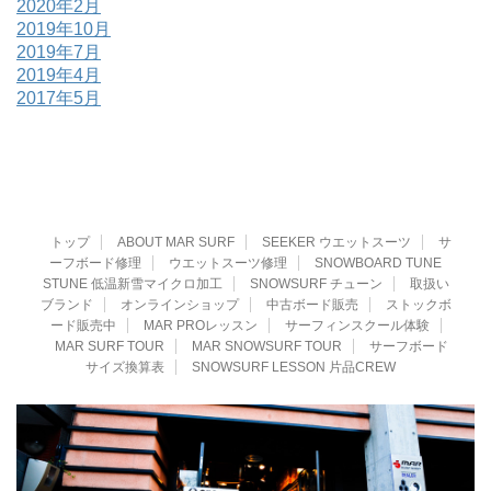
2020年2月
2019年10月
2019年7月
2019年4月
2017年5月
トップ
ABOUT MAR SURF
SEEKER ウエットスーツ
サ
ーフボード修理
ウエットスーツ修理
SNOWBOARD TUNE
STUNE 低温新雪マイクロ加工
SNOWSURF チューン
取扱い
ブランド
オンラインショップ
中古ボード販売
ストックボ
ード販売中
MAR PROレッスン
サーフィンスクール体験
MAR SURF TOUR
MAR SNOWSURF TOUR
サーフボード
サイズ換算表
SNOWSURF LESSON 片品CREW