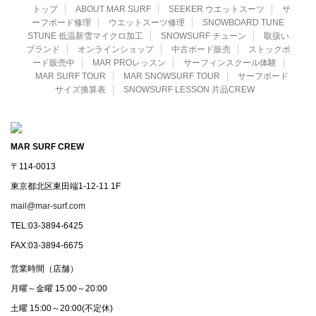
トップ
ABOUT MAR SURF
SEEKER ウエットスーツ
サ
ーフボード修理
ウエットスーツ修理
SNOWBOARD TUNE
STUNE 低温新雪マイクロ加工
SNOWSURF チューン
取扱い
ブランド
オンラインショップ
中古ボード販売
ストックボ
ード販売中
MAR PROレッスン
サーフィンスクール体験
MAR SURF TOUR
MAR SNOWSURF TOUR
サーフボード
サイズ換算表
SNOWSURF LESSON 片品CREW
MAR SURF CREW
〒114-0013
東京都北区東田端1-12-11 1F
mail@mar-surf.com
TEL:03-3894-6425
FAX:03-3894-6675
営業時間（店舗）
月曜～金曜 15:00～20:00
土曜 15:00～20:00(不定休)