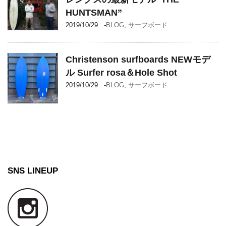
HUNTSMAN”
2019/10/29
-
BLOG
,
サーフボード
Christenson surfboards NEWモデ
ル Surfer rosa＆Hole Shot
2019/10/29
-
BLOG
,
サーフボード
SNS LINEUP