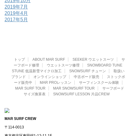
2019年10月
2019年7月
2019年4月
2017年5月
トップ
ABOUT MAR SURF
SEEKER ウエットスーツ
サ
ーフボード修理
ウエットスーツ修理
SNOWBOARD TUNE
STUNE 低温新雪マイクロ加工
SNOWSURF チューン
取扱い
ブランド
オンラインショップ
中古ボード販売
ストックボ
ード販売中
MAR PROレッスン
サーフィンスクール体験
MAR SURF TOUR
MAR SNOWSURF TOUR
サーフボード
サイズ換算表
SNOWSURF LESSON 片品CREW
MAR SURF CREW
〒114-0013
東京都北区東田端1-12-11 1F