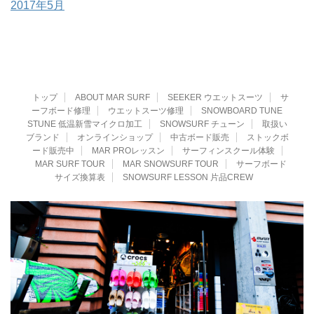
2017年5月
トップ
ABOUT MAR SURF
SEEKER ウエットスーツ
サ
ーフボード修理
ウエットスーツ修理
SNOWBOARD TUNE
STUNE 低温新雪マイクロ加工
SNOWSURF チューン
取扱い
ブランド
オンラインショップ
中古ボード販売
ストックボ
ード販売中
MAR PROレッスン
サーフィンスクール体験
MAR SURF TOUR
MAR SNOWSURF TOUR
サーフボード
サイズ換算表
SNOWSURF LESSON 片品CREW