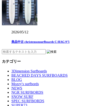
2026/05/12
美品中古 christensonsurfboards C-HAG 9’5
カテゴリー
3Dimension Surfboards
BEACHED DAYS SURFBOARDS
BLOG
Mozzy's surfbords
NEWS
NGR SURFBORDS
SNOW SURF
SPEC SURFBORDS
SUPER73