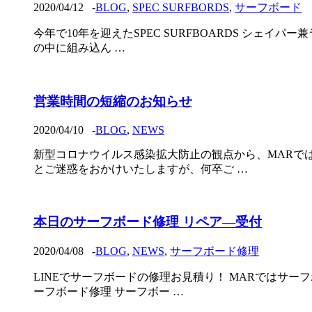
2020/04/12
-
BLOG
,
SPEC SURFBORDS
,
サーフボード
今年で10年を迎えたSPEC SURFBOARDS シェ
の中に組み込ん …
営業時間の短縮のお知らせ
2020/04/10
-
BLOG
,
NEWS
新型コロナウイルス感染拡大防止の観点から、MARで
とご迷惑をおかけいたしますが、何卒ご …
本日のサーフボード修理 リペア―受付
2020/04/08
-
BLOG
,
NEWS
,
サーフボード修理
LINEでサーフボードの修理お見積り！ MARではサー
ーフボード修理 サーフボー …