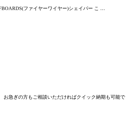
SURFBOARDS(ファイヤーワイヤー)シェイパー こ …
す。 お急ぎの方もご相談いただければクイック納期も可能で