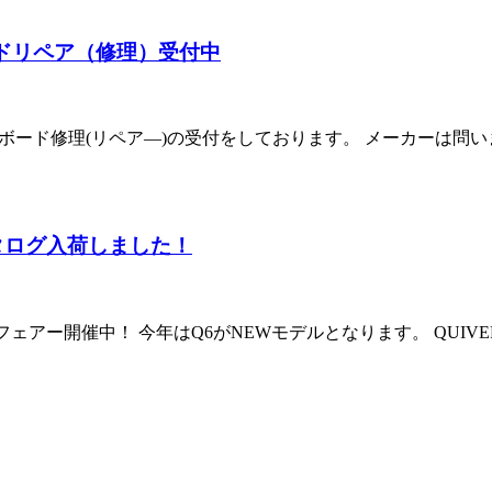
ードリペア（修理）受付中
フボード修理(リペア―)の受付をしております。 メーカーは問い
020カタログ入荷しました！
ェアー開催中！ 今年はQ6がNEWモデルとなります。 QUIVER Wetsu