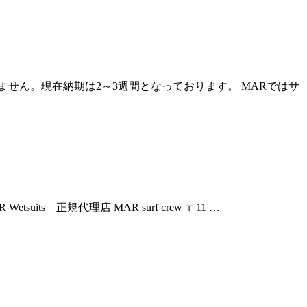
ません。現在納期は2～3週間となっております。 MARではサ
its 正規代理店 MAR surf crew 〒11 …