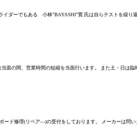
イパー兼ライダーでもある 小林”BAYASHI”寛 氏は自らテスト
は当面の間、営業時間の短縮を当面行います。 また土・日は臨
フボード修理(リペア―)の受付をしております。 メーカーは問