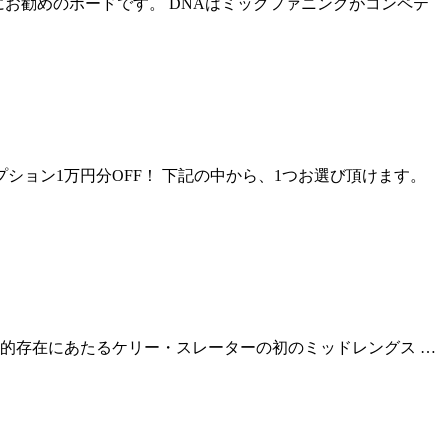
お勧めのボードです。 DNAはミックファニングがコンペテ
料！オプション1万円分OFF！ 下記の中から、1つお選び頂けます。
ss」の“兄”的存在にあたるケリー・スレーターの初のミッドレングス …