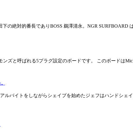
る志田下の絶対的番長でありBOSS 鵜澤清永。NGR SURFBOARD 
 フィッシュシモンズと呼ばれる5プラグ設定のボードです。 このボードはMich
た。
アルバイトをしながらシェイプを始めたジェフはハンドシェイ
。