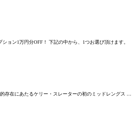
料！オプション1万円分OFF！ 下記の中から、1つお選び頂けます。
ss」の“兄”的存在にあたるケリー・スレーターの初のミッドレングス …