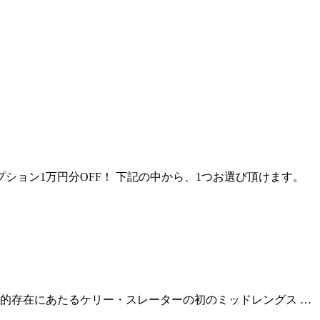
料！オプション1万円分OFF！ 下記の中から、1つお選び頂けます。
ss」の“兄”的存在にあたるケリー・スレーターの初のミッドレングス …