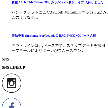
貴重 5.1 Jeff McCallum(マッカラム) ハンドシェイプ 入荷しました！
ハンドクラフトにこだわるJeff McCallum(マッ
このようなボ …
美品中古 christensonsurfboards C-HAG 9’4ロングボード入荷
アウトラインはpigベースです。ステップデッキを採
ップテールによりターンがスムーズでシ …
SNS
SNS LINEUP