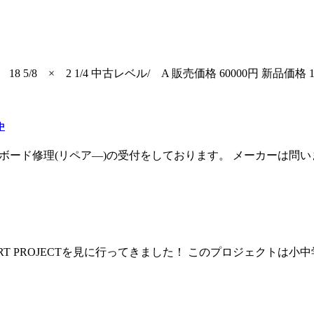
18 5/8 × 2 1/4 中古レベル/ A 販売価格 60000円 新品価
中
フボード修理(リペア―)の受付をしております。 メーカーは問い
PORT PROJECTを見に行ってきました！ このプロジェクト