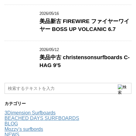
2026/05/16
美品新古 FIREWIRE ファイヤーワイ
ヤー BOSS UP VOLCANIC 6.7
2026/05/12
美品中古 christensonsurfboards C-
HAG 9’5
カテゴリー
3Dimension Surfboards
BEACHED DAYS SURFBOARDS
BLOG
Mozzy's surfbords
NEWS