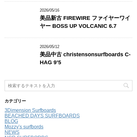
2026/05/16
美品新古 FIREWIRE ファイヤーワイ
ヤー BOSS UP VOLCANIC 6.7
2026/05/12
美品中古 christensonsurfboards C-
HAG 9’5
カテゴリー
3Dimension Surfboards
BEACHED DAYS SURFBOARDS
BLOG
Mozzy's surfbords
NEWS