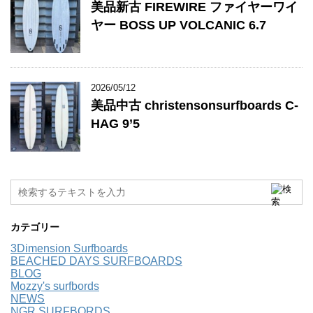
美品新古 FIREWIRE ファイヤーワイ
ヤー BOSS UP VOLCANIC 6.7
2026/05/12
美品中古 christensonsurfboards C-
HAG 9’5
カテゴリー
3Dimension Surfboards
BEACHED DAYS SURFBOARDS
BLOG
Mozzy's surfbords
NEWS
NGR SURFBORDS