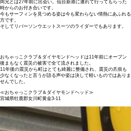
岡兄とは27年前に出会い。仙台新港に連れて行ってもらった
時からのお付き合いです。
今もサーフィンを見つめる姿は今も変わらない情熱にあふれる
方です。
そしてリバーソンウエットスーツのライダーでもあります。
おちゃっこクラブ＆ダイヤモンドヘッドは11年前にオープン
後まもなく震災の被害で全て流されました。
11年後の震災から町はとても綺麗に整備され、震災の爪痕も
少なくなったと言うが語る声や姿は決して軽いものではありま
せんでした。
≪おちゃっこクラブ＆ダイヤモンドヘッド≫
宮城県牡鹿郡女川町黄金3-11