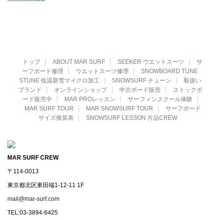
トップ
ABOUT MAR SURF
SEEKER ウエットスーツ
サ
ーフボード修理
ウエットスーツ修理
SNOWBOARD TUNE
STUNE 低温新雪マイクロ加工
SNOWSURF チューン
取扱い
ブランド
オンラインショップ
中古ボード販売
ストックボ
ード販売中
MAR PROレッスン
サーフィンスクール体験
MAR SURF TOUR
MAR SNOWSURF TOUR
サーフボード
サイズ換算表
SNOWSURF LESSON 片品CREW
MAR SURF CREW
〒114-0013
東京都北区東田端1-12-11 1F
mail@mar-surf.com
TEL:03-3894-6425