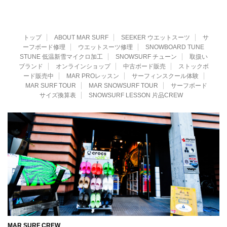
トップ
ABOUT MAR SURF
SEEKER ウエットスーツ
サ
ーフボード修理
ウエットスーツ修理
SNOWBOARD TUNE
STUNE 低温新雪マイクロ加工
SNOWSURF チューン
取扱い
ブランド
オンラインショップ
中古ボード販売
ストックボ
ード販売中
MAR PROレッスン
サーフィンスクール体験
MAR SURF TOUR
MAR SNOWSURF TOUR
サーフボード
サイズ換算表
SNOWSURF LESSON 片品CREW
MAR SURF CREW