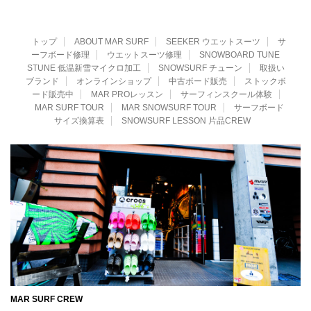
トップ
ABOUT MAR SURF
SEEKER ウエットスーツ
サ
ーフボード修理
ウエットスーツ修理
SNOWBOARD TUNE
STUNE 低温新雪マイクロ加工
SNOWSURF チューン
取扱い
ブランド
オンラインショップ
中古ボード販売
ストックボ
ード販売中
MAR PROレッスン
サーフィンスクール体験
MAR SURF TOUR
MAR SNOWSURF TOUR
サーフボード
サイズ換算表
SNOWSURF LESSON 片品CREW
MAR SURF CREW