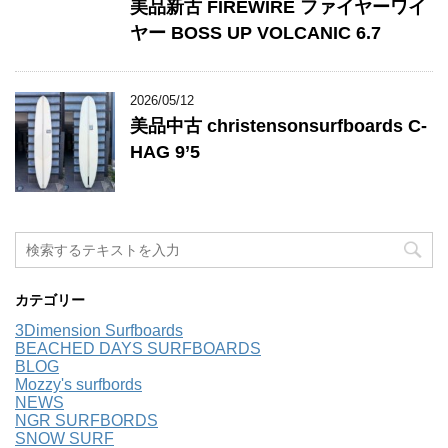
美品新古 FIREWIRE ファイヤーワイ
ヤー BOSS UP VOLCANIC 6.7
2026/05/12
美品中古 christensonsurfboards C-
HAG 9’5
カテゴリー
3Dimension Surfboards
BEACHED DAYS SURFBOARDS
BLOG
Mozzy's surfbords
NEWS
NGR SURFBORDS
SNOW SURF