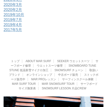
2020年3月
2020年2月
2019年10月
2019年7月
2019年4月
2017年5月
トップ
ABOUT MAR SURF
SEEKER ウエットスーツ
サ
ーフボード修理
ウエットスーツ修理
SNOWBOARD TUNE
STUNE 低温新雪マイクロ加工
SNOWSURF チューン
取扱い
ブランド
オンラインショップ
中古ボード販売
ストックボ
ード販売中
MAR PROレッスン
サーフィンスクール体験
MAR SURF TOUR
MAR SNOWSURF TOUR
サーフボード
サイズ換算表
SNOWSURF LESSON 片品CREW