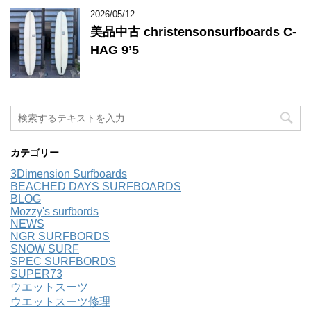
2026/05/12
美品中古 christensonsurfboards C-
HAG 9’5
カテゴリー
3Dimension Surfboards
BEACHED DAYS SURFBOARDS
BLOG
Mozzy's surfbords
NEWS
NGR SURFBORDS
SNOW SURF
SPEC SURFBORDS
SUPER73
ウエットスーツ
ウエットスーツ修理